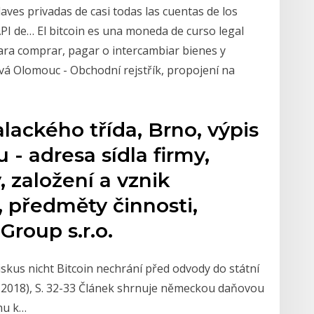
aves privadas de casi todas las cuentas de los
 API de… El bitcoin es una moneda de curso legal
 para comprar, pagar o intercambiar bienes y
ová Olomouc - Obchodní rejstřík, propojení na
alackého třída, Brno, výpis
 - adresa sídla firmy,
, založení a vznik
, předměty činnosti,
Group s.r.o.
iskus nicht Bitcoin nechrání před odvody do státní
.1.2018), S. 32-33 Článek shrnuje německou daňovou
ahu k…