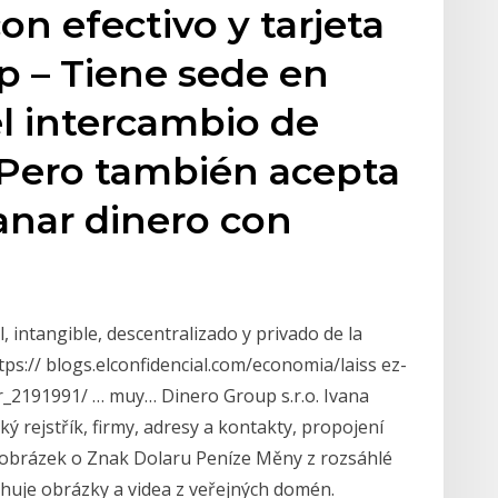
n efectivo y tarjeta
p – Tiene sede en
l intercambio de
. Pero también acepta
anar dinero con
l, intangible, descentralizado y privado de la
tps:// blogs.elconfidencial.com/economia/laiss ez-
ar_2191991/ … muy… Dinero Group s.r.o. Ivana
ý rejstřík, firmy, adresy a kontakty, propojení
ý obrázek o Znak Dolaru Peníze Měny z rozsáhlé
huje obrázky a videa z veřejných domén.