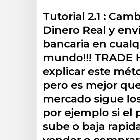
Tutorial 2.1 : Cam
Dinero Real y env
bancaria en cualq
mundo!!! TRADE H
explicar este mét
pero es mejor qu
mercado sigue los
por ejemplo si el
sube o baja rapi
vender o comprar 