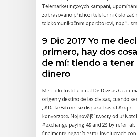
Telemarketingových kampaní, upomínání, 
zobrazováno příchozí telefonní číslo začína
telekomunikačním operátorovi, např.:. s
9 Dic 2017 Yo me deci
primero, hay dos cos
de mí: tiendo a tener
dinero
Mercado Institucional De Divisas Guatemala
origen y destino de las divisas, cuando se
„#DólarBitcoin se dispara tras el #cepo. ..“
konverzace. Nejnovější tweety od uživatel
#exchange paying 4$ and 2$ by referrals
finalmente negaría estar involucrado con e