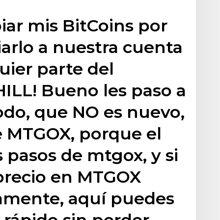
biar mis BitCoins por
iarlo a nuestra cuenta
uier parte del
ILL! Bueno les paso a
odo, que NO es nuevo,
e MTGOX, porque el
 pasos de mtgox, y si
 precio en MTGOX
damente, aquí puedes
rápido sin perder