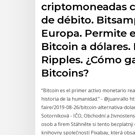
criptomoneadas co
de débito. Bitsam
Europa. Permite e
Bitcoin a dólares
Ripples. ¿Cómo g
Bitcoins?
“Bitcoin es el primer activo monetario rea
historia de la humanidad.” - @juanrallo ht
faire/2019-08-26/bitcoin-alternativa-dol
Sotorníková - IČO, Obchodní a živnostensk
osob a firem Stáhněte si tento bezplatn
knihovny společností Pixabay, která obsa