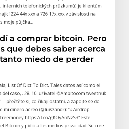
interních telefonických průzkumů) je klientům
jící 224 44x xxx a 726 17x xxx v závislosti na
ms moje půjčka…
dí a comprar bitcoin. Pero
as que debes saber acerca
 tanto miedo de perder
, List Of Dict To Dict. Tales datos así como el
a del caso, . 28. 10. uživatel @Ambitocom tweetnul:
 – přečtěte si, co říkají ostatní, a zapojte se do
e mi dinero aereo (@luiszandr): "#Airdrop
 freemoney https://t.co/gKOyAnNzS3" Este
l Bitcoin y pidió a los medios privacidad. Se cree